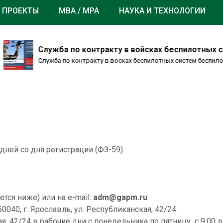
 ПРОЕКТЫ
MBA / MPA
НАУКА И ТЕХНОЛОГИИ
Служба по контракту в войсках беспилотных сис
Служба по контракту в восках беспилотных систем беспилотн
ней со дня регистрации (ФЗ-59).
тся ниже) или на e-mail:
adm@gapm.ru
040, г. Ярославль, ул. Республиканская, 42/24.
ая, 42/24 в рабочие дни с понедельника по пятницу с 9.00 до