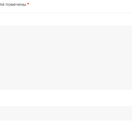
оля помечены
*