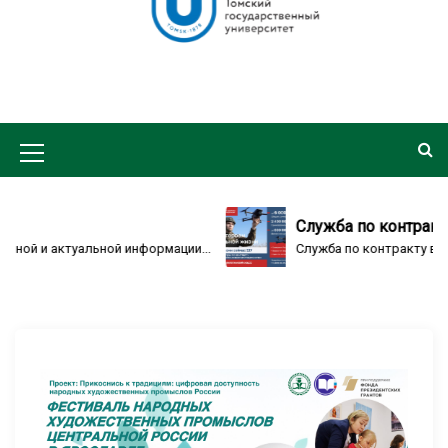
M
e
n
Служба по контракту в 
 и актуальной информации...
Служба по контракту в воск
u
I
c
o
n