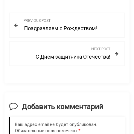
Н
PREVIOUS POST
Поздравляем с Рождеством!
а
в
NEXT POST
С Днём защитника Отечества!
и
г
а
ц
Добавить комментарий
и
Ваш адрес email не будет опубликован.
Обязательные поля помечены
*