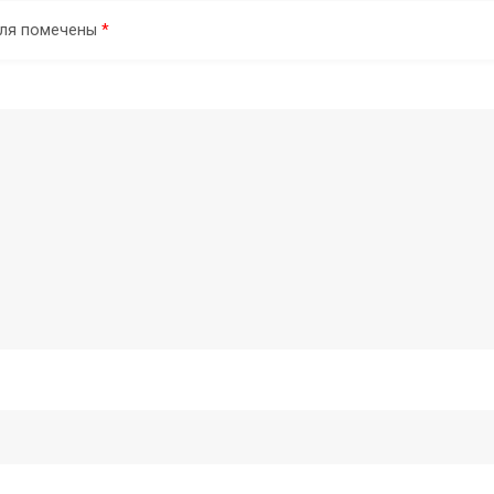
оля помечены
*