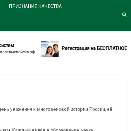
ПРИЗНАНИЕ КАЧЕСТВА
тем
Регистрация на БЕСПЛАТНОЕ ОБУЧ
лотныевойска.рф
день уважения к многовековой истории России, её
ниям. Каждый вклад в образование, науку,