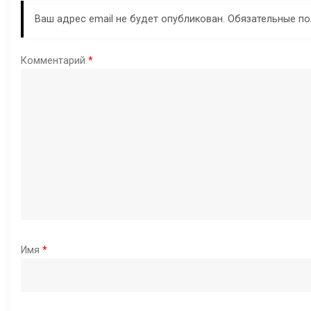
г
Ваш адрес email не будет опубликован.
Обязательные п
а
Комментарий
*
ц
и
я
п
о
з
Имя
*
а
п