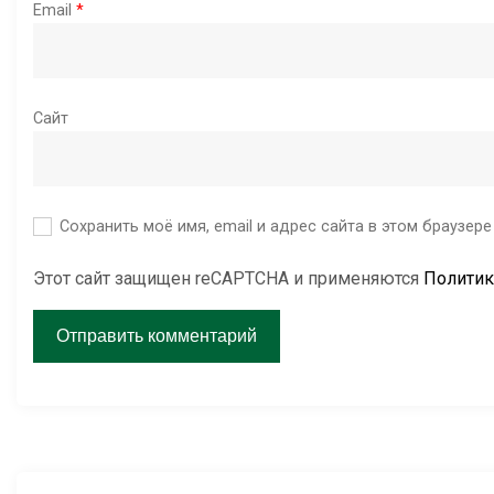
Email
*
и
с
Сайт
я
м
Сохранить моё имя, email и адрес сайта в этом браузе
Этот сайт защищен reCAPTCHA и применяются
Политик